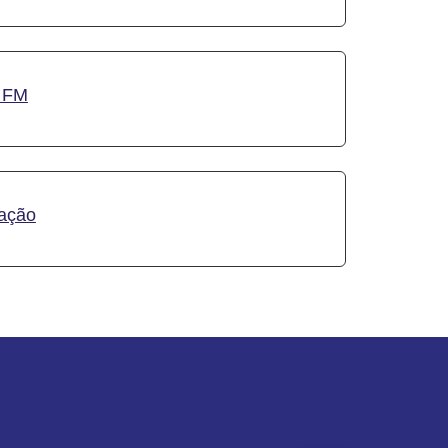
5 FM
ação