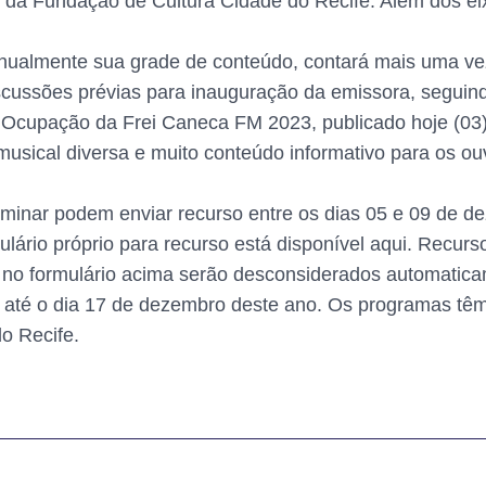
 e da Fundação de Cultura Cidade do Recife. Além dos e
ualmente sua grade de conteúdo, contará mais uma vez
scussões prévias para inauguração da emissora, seguind
à Ocupação da Frei Caneca FM 2023, publicado hoje (03) 
sical diversa e muito conteúdo informativo para os ouv
iminar podem enviar recurso entre os dias 05 e 09 de 
ulário próprio para recurso está disponível aqui. Recur
no formulário acima serão desconsiderados automatica
o até o dia 17 de dezembro deste ano. Os programas têm 
o Recife.