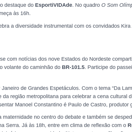
 do destaque do
EsportiVIDAde
. No quadro
O Som Olím
omeça às 16h.
ebra a diversidade instrumental com os convidados Kira 
me-se com notícias dos nove Estados do Nordeste compar
o volante do caminhão do
BR-101.5
. Participe do passe
 Janeiro de Grandes Espetáculos. Com o tema “Da Lama
 da região metropolitana para celebrar a cena cultural
ntar Manoel Constantino é Paulo de Castro, produtor ge
a maternidade no centro do debate e também se despe
a Serra. Já às 18h, entre em clima de reflexão com o
R