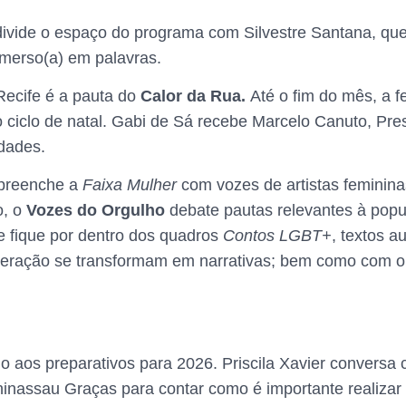
divide o espaço do programa com Silvestre Santana, que
imerso(a) em palavras.
 Recife é a pauta do
Calor da Rua.
Até o fim do mês, a f
 ciclo de natal. Gabi de Sá recebe Marcelo Canuto, Pr
idades.
preenche a
Faixa Mulher
com vozes de artistas feminin
o, o
Vozes do Orgulho
debate pautas relevantes à pop
 e fique por dentro dos quadros
Contos LGBT+
, textos a
uperação se transformam em narrativas; bem como com 
io aos preparativos para 2026. Priscila Xavier conversa
inassau Graças para contar como é importante realizar