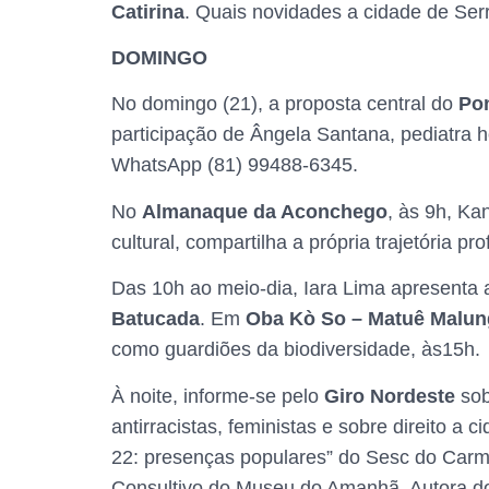
Catirina
. Quais novidades a cidade de Ser
DOMINGO
No domingo (21), a proposta central do
Pon
participação de Ângela Santana, pediatra 
WhatsApp (81) 99488-6345.
No
Almanaque da Aconchego
, às 9h, Ka
cultural, compartilha a própria trajetória pr
Das 10h ao meio-dia, Iara Lima apresenta
Batucada
. Em
Oba Kò So – Matuê Malun
como guardiões da biodiversidade, às15h.
À noite, informe-se pelo
Giro Nordeste
sob
antirracistas, feministas e sobre direito a 
22: presenças populares” do Sesc do Carmo
Consultivo do Museu do Amanhã. Autora dos