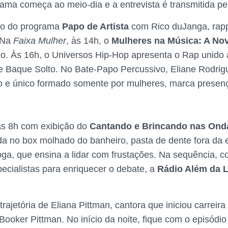
ama começa ao meio-dia e a entrevista é transmitida p
aço do programa
Papo de Artista
com Rico duJanga, rapp
. Na
Faixa Mulher
, às 14h, o
Mulheres na Música: A No
io. Às 16h, o Universos Hip-Hop apresenta o Rap unido 
e Baque Solto. No Bate-Papo Percussivo, Eliane Rodri
o e único formado somente por mulheres, marca presen
 às 8h com exibição do
Cantando e Brincando nas Ond
da no box molhado do banheiro, pasta de dente fora da 
oga, que ensina a lidar com frustações. Na sequência,
cialistas para enriquecer o debate, a
Rádio Além da 
trajetória de Eliana Pittman, cantora que iniciou carre
Booker Pittman. No início da noite, fique com o episódio