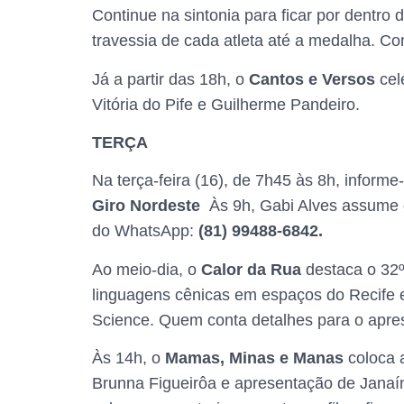
Continue na sintonia para ficar por dentro
travessia de cada atleta até a medalha. C
Já a partir das 18h, o
Cantos e Versos
cel
Vitória do Pife e Guilherme Pandeiro.
TERÇA
Na terça-feira (16), de 7h45 às 8h, infor
Giro Nordeste
Às 9h, Gabi Alves assume 
do WhatsApp:
(81) 99488-6842.
Ao meio-dia, o
Calor da Rua
destaca o 32º
linguagens cênicas em espaços do Recife e
Science. Quem conta detalhes para o aprese
Às 14h, o
Mamas, Minas e Manas
coloca 
Brunna Figueirôa e apresentação de Janaín