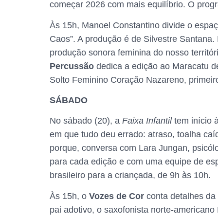
começar 2026 com mais equilíbrio. O progr
Às 15h, Manoel Constantino divide o esp
Caos”. A produção é de Silvestre Santana
produção sonora feminina do nosso territór
Percussão
dedica a edição ao Maracatu d
Solto Feminino Coração Nazareno, primeir
SÁBADO
No sábado (20), a
Faixa Infantil
tem início
em que tudo deu errado: atraso, toalha caí
porque, conversa com Lara Jungan, psicól
para cada edição e com uma equipe de espe
brasileiro para a criançada, de 9h às 10h.
Às 15h, o
Vozes de Cor
conta detalhes da 
pai adotivo, o saxofonista norte-americano 