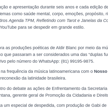
ução e apresentação durante seis anos e cada edição d
emas como saúde mental, corpo, emoções, propósito, rit
adros
Agenda TPM, Refletindo com Tarot e Janelas da C
o YouTube para se despedir em grande estilo.
ora as produções poéticas de Aldir Blanc por meio da m
osco que passaram a ser considerados uma das “duplas fu
vo pelo número do WhatsApp: (81) 99195-9875.
r na frequência da música latinoamericana com o
Nosso 
reconexão da latinidade brasileira.
tro do debate as ações de Enfrentamento da Secretaria d
ntana, gerente geral de Promoção da Cidadania e Direit
a um especial de despedida, com produção de Gabi de S