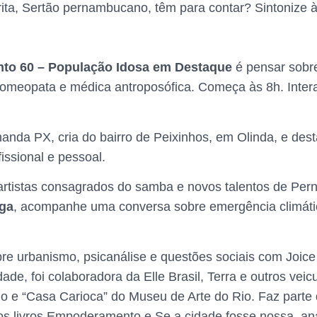
rita, Sertão pernambucano, têm para contar? Sintonize 
to 60 – População Idosa em Destaque
é pensar sobre
homeopata e médica antroposófica. Começa às 8h. Inter
nanda PX, cria do bairro de Peixinhos, em Olinda, e de
ofissional e pessoal.
 artistas consagrados do samba e novos talentos de Pe
ga
, acompanhe uma conversa sobre emergência climática
re urbanismo, psicanálise e questões sociais com Joice
cidade, foi colaboradora da Elle Brasil, Terra e outros 
 e “Casa Carioca” do Museu de Arte do Rio. Faz parte d
 livros Empoderamento e Se a cidade fosse nossa, anal