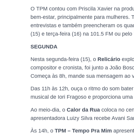
O TPM contou com Priscila Xavier na prod
bem-estar, principalmente para mulheres. T
entrevistas e também preencheram os qu
(15) e terça-feira (16) na 101.5 FM ou pel
SEGUNDA
Nesta segunda-feira (15), o
Relicário
expl
compositor e cronista, foi junto a João B
Começa às 8h, mande sua mensagem ao vi
Das 11h às 12h, ouça o ritmo do som bate
musical de Iori Fragoso e proporciona uma 
Ao meio-dia, o
Calor da Rua
coloca no cen
apresentadora Luizy Silva recebe Avani Sa
Às 14h, o
TPM – Tempo Pra Mim
apresent