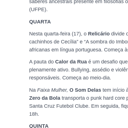
saberes ancestrais presente em filosofias 
(UFPE).
QUARTA
Nesta quarta-feira (17), o
Relicário
divide 
cachinhos de Cecília” e “A sombra do Imbon
africanas em língua portuguesa. Começa 
A pauta do
Calor da Rua
é um desafio que
plenamente ativo. Bullying, assédio e viol
responsáveis. Começa ao meio-dia.
Na
Faixa Mulher,
O Som Delas
tem início 
Zero da Bola
transporta o punk hard core 
Santa Cruz Futebol Clube. Em seguida, fi
18h.
QUINTA