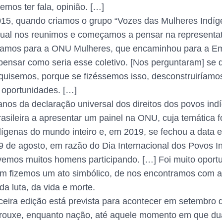
os ter fala, opinião. […]
, quando criamos o grupo “Vozes das Mulheres Indígen
 qual nos reunimos e começamos a pensar na representa
nhamos para a ONU Mulheres, que encaminhou para a E
 pensar como seria esse coletivo. [Nos perguntaram] se
uisemos, porque se fizéssemos isso, desconstruiríamos 
oportunidades. […]
os da declaração universal dos direitos dos povos ind
asileira a apresentar um painel na ONU, cuja temática f
genas do mundo inteiro e, em 2019, se fechou a data e o
oi 9 de agosto, em razão do Dia Internacional dos Povos I
tivemos muitos homens participando. […] Foi muito op
m fizemos um ato simbólico, de nos encontramos com a
da luta, da vida e morte.
ceira edição está prevista para acontecer em setembro
s trouxe, enquanto nação, até aquele momento em que 