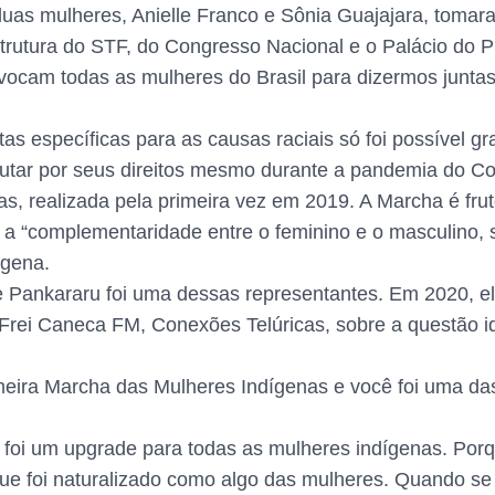
s duas mulheres, Anielle Franco e Sônia Guajajara, tomar
strutura do STF, do Congresso Nacional e o Palácio do P
nvocam todas as mulheres do Brasil para dizermos junta
as específicas para as causas raciais só foi possível g
lutar por seus direitos mesmo durante a pandemia do C
as, realizada pela primeira vez em 2019. A Marcha é fru
a a “complementaridade entre o feminino e o masculino, 
ígena.
ne Pankararu foi uma dessas representantes. Em 2020, 
 Frei Caneca FM, Conexões Telúricas, sobre a questão id
eira Marcha das Mulheres Indígenas e você foi uma da
 foi um upgrade para todas as mulheres indígenas. Por
e foi naturalizado como algo das mulheres. Quando se 