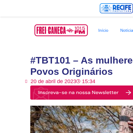
Início
Notíci
#TBT101 – As mulheres
Povos Originários
20 de abril de 2023
15:34