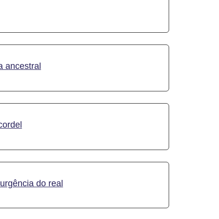
a ancestral
cordel
urgência do real