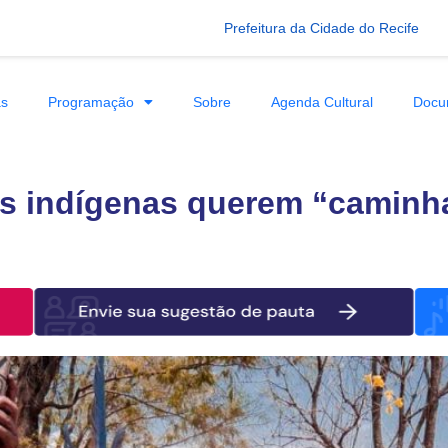
Prefeitura da Cidade do Recife
as
Programação
Sobre
Agenda Cultural
Docu
 indígenas querem “caminhar