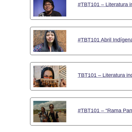
#TBT101 – Literatura i
#TBT101 Abril Indígena
TBT101 – Literatura in
#TBT101 – “Rama Pankar