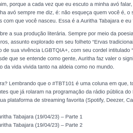
im, porque a cada vez que eu escuto a minha avó falar, 
a avó sempre me diz, é: não esqueça quem você é, o s
 com que você nasceu. Essa é a Auritha Tabajara e eu tr
bre a sua produção literária. Sempre por meio da poesia
ros, assunto explorado em seu folheto “Ervas tradiciona
 de sua vivência LGBTQIA+, com seu cordel intitulado 
esde que se entende como gente, Auritha faz valer o sign
do da vida vivida tanto na aldeia como no mundo.
tegra? Lembrando que o #TBT101 é uma coluna em que, to
tes que já rolaram na programação da rádio pública do 
sua plataforma de streaming favorita (Spotify, Deezer, 
ritha Tabajara (19/04/23) – Parte 1
ritha Tabajara (19/04/23) – Parte 2