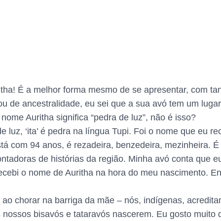
ritha! É a melhor forma mesmo de se apresentar, com tan
lou de ancestralidade, eu sei que a sua avó tem um luga
nome Auritha significa “pedra de luz”, não é isso?
de luz, ‘ita’ é pedra na língua Tupi. Foi o nome que eu 
tá com 94 anos, é rezadeira, benzedeira, mezinheira. É
ontadoras de histórias da região. Minha avó conta que e
recebi o nome de Auritha na hora do meu nascimento. En
ao chorar na barriga da mãe – nós, indígenas, acreditam
 nossos bisavós e tataravós nascerem. Eu gosto muito d