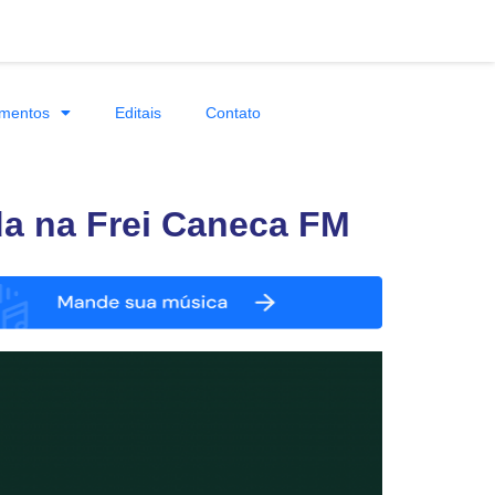
mentos
Editais
Contato
da na Frei Caneca FM