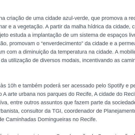
 na criação de uma cidade azul-verde, que promova a r
mar e a vegetação. A partir da malha hídrica da cidade, 
rojeto estuda a implantação de um sistema de espaços liv
ação, promovam o “enverdecimento” da cidade e a permea
am com a diminuição da temperatura na cidade. A mobilid
da utilização de diversos modais, incentivando as camin
às 10h e também poderá ser acessado pelo Spotify e pe
 A arte urbana nos parques do Recife, A cidade do Reci
iva, entre outros assuntos que fazem parte da sociedade
rbanista, consultor da TGI, coordenador de Planejamento
s de Caminhadas Domingueiras no Recife.