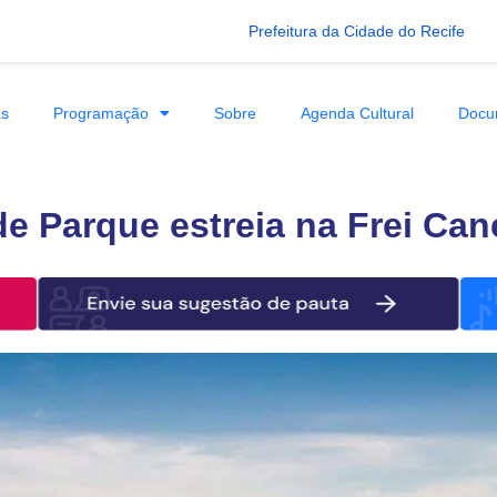
Prefeitura da Cidade do Recife
as
Programação
Sobre
Agenda Cultural
Docu
e Parque estreia na Frei Ca