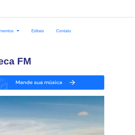
mentos
Editais
Contato
neca FM