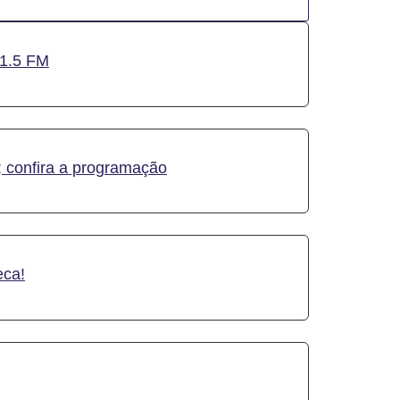
01.5 FM
 confira a programação
eca!