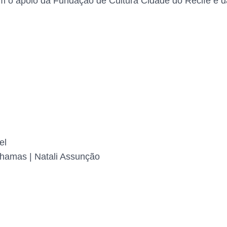
m o apoio da Fundação de Cultura Cidade do Recife e da
el
hamas | Natali Assunção