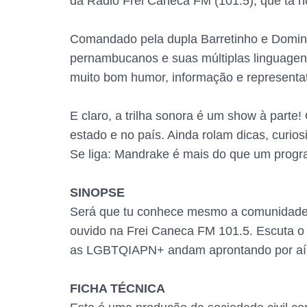
da Rádio Frei Caneca FM (101.5), que tá no
Comandado pela dupla Barretinho e Doming
pernambucanos e suas múltiplas linguagens
muito bom humor, informação e representat
E claro, a trilha sonora é um show à part
estado e no país. Ainda rolam dicas, curio
Se liga: Mandrake é mais do que um progra
SINOPSE
Será que tu conhece mesmo a comunidade L
ouvido na Frei Caneca FM 101.5. Escuta o
as LGBTQIAPN+ andam aprontando por aí
FICHA TÉCNICA