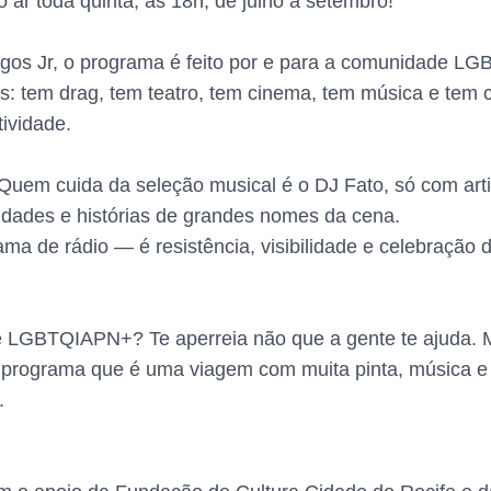
 ar toda quinta, às 18h, de julho à setembro!
os Jr, o programa é feito por e para a comunidade LG
: tem drag, tem teatro, tem cinema, tem música e tem c
ividade.
e! Quem cuida da seleção musical é o DJ Fato, só com 
sidades e histórias de grandes nomes da cena.
ma de rádio — é resistência, visibilidade e celebração
GBTQIAPN+? Te aperreia não que a gente te ajuda. Man
 programa que é uma viagem com muita pinta, música e 
.