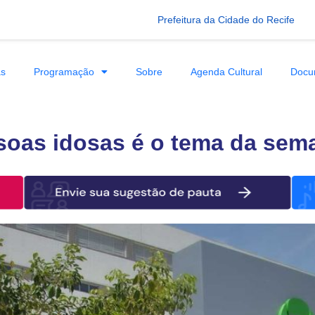
Prefeitura da Cidade do Recife
as
Programação
Sobre
Agenda Cultural
Docu
soas idosas é o tema da sem