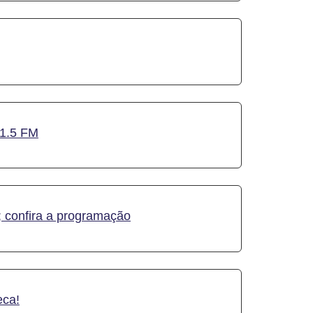
01.5 FM
 confira a programação
eca!