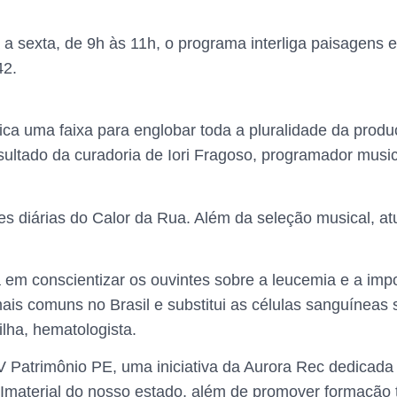
 sexta, de 9h às 11h, o programa interliga paisagens e
42.
a uma faixa para englobar toda a pluralidade da produç
resultado da curadoria de Iori Fragoso, programador mus
es diárias do Calor da Rua. Além da seleção musical, a
 em conscientizar os ouvintes sobre a leucemia e a im
ais comuns no Brasil e substitui as células sanguíneas 
lha, hematologista.
TV Patrimônio PE, uma iniciativa da Aurora Rec dedicada a
aterial do nosso estado, além de promover formação té