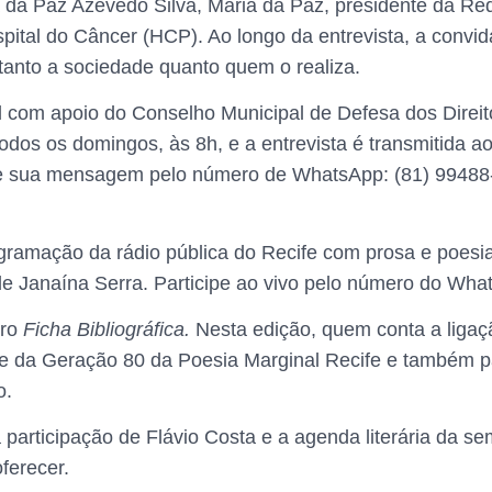
 da Paz Azêvedo Silva, Maria da Paz, presidente da R
ital do Câncer (HCP). Ao longo da entrevista, a convid
 tanto a sociedade quanto quem o realiza.
 com apoio do Conselho Municipal de Defesa dos Direi
odos os domingos, às 8h, e a entrevista é transmitida a
sua mensagem pelo número de WhatsApp: (81) 99488
ogramação da rádio pública do Recife com prosa e poes
e Janaína Serra. Participe ao vivo pelo número do Wha
dro
Ficha Bibliográfica.
Nesta edição, quem conta a ligaçã
nte da Geração 80 da Poesia Marginal Recife e também p
o.
articipação de Flávio Costa e a agenda literária da se
oferecer.