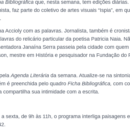
a Bibliográfica
que, nesta semana, tem edições diárias
ista, faz parte do coletivo de artes visuais “Ispia”, em 
.
na Accioly com as palavras.
Jornalista, também é cronist
alavras do relicário particular da poetisa Patricia Naia.
sentadora Janaína Serra passeia pela cidade com quem é 
on, mestre em História e pesquisador na Fundação do Pat
 pela
Agenda Literária
da semana. Atualize-se na sintonia
bém é preenchida pelo quadro
Ficha Bibliográfica,
com con
ura compartilha sua intimidade com a escrita.
 sexta, de 9h às 11h, o programa interliga paisagens e
42.