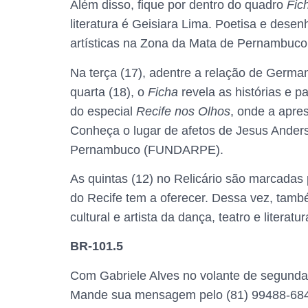
Além disso, fique por dentro do quadro
Fich
literatura é Geisiara Lima. Poetisa e desenh
artísticas na Zona da Mata de Pernambuco
Na terça (17), adentre a relação de Germa
quarta (18), o
Ficha
revela as histórias e p
do especial
Recife nos Olhos
, onde a apre
Conheça o lugar de afetos de Jesus Anders
Pernambuco (FUNDARPE).
As quintas (12) no Relicário são marcadas
do Recife tem a oferecer. Dessa vez, tam
cultural e artista da dança, teatro e literat
BR-101.5
Com Gabriele Alves no volante de segunda a
Mande sua mensagem pelo (81) 99488-68