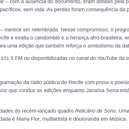
lar – com a ausência do documento, eram detidas pela p
pacíficos, sem vida. As perdas foram consequência da pol
e – merece ser relembrada. Nesse compromisso, o prog
fe e exalta o candomblé e a herança afro-brasileira, e
ara uma edição que também reforça o simbolismo da data
 101.5 FM ou disponibilizadas no canal do YouTube da 
ogramação da rádio pública do Recife com prosa e poes
 voz que conduz as edições enquanto Janaína Serra está 
idades do recém-lançado quadro
Relicário de Sons.
Uma 
ada é Maria Flor, multiartista e doutoranda em Música.