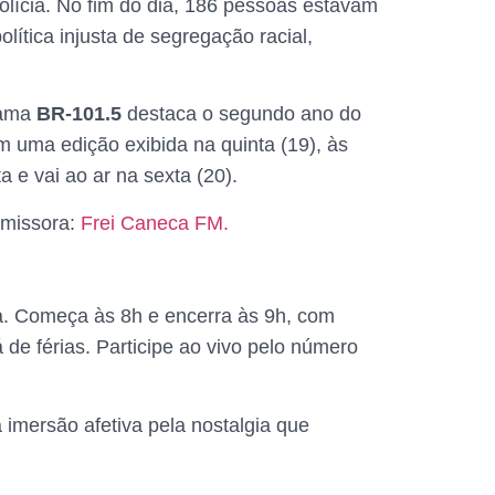
olícia. No fim do dia, 186 pessoas estavam
ítica injusta de segregação racial,
rama
BR-101.5
destaca o segundo ano do
m uma edição exibida na quinta (19), às
 e vai ao ar na sexta (20).
emissora:
Frei Caneca FM.
ia. Começa às 8h e encerra às 9h, com
de férias. Participe ao vivo pelo número
imersão afetiva pela nostalgia que