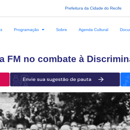
Prefeitura da Cidade do Recife
as
Programação
Sobre
Agenda Cultural
Docu
a FM no combate à Discrimin