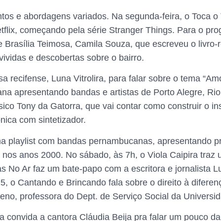
tos e abordagens variados. Na segunda-feira, o Toca o
etflix, começando pela série Stranger Things. Para o pro
e Brasília Teimosa, Camila Souza, que escreveu o livro
 vividas e descobertas sobre o bairro.
isa recifense, Luna Vitrolira, para falar sobre o tema “
iana apresentando bandas e artistas de Porto Alegre, Ri
co Tony da Gatorra, que vai contar como construir o in
nica com sintetizador.
a playlist com bandas pernambucanas, apresentando 
al nos anos 2000. No sábado, às 7h, o Viola Caipira traz
 No Ar faz um bate-papo com a escritora e jornalista Lu
, o Cantando e Brincando fala sobre o direito à difere
ceno, professora do Dept. de Serviço Social da Univers
 convida a cantora Cláudia Beija pra falar um pouco da