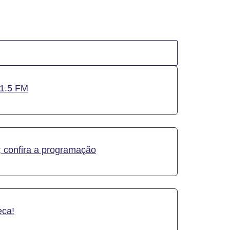
01.5 FM
 confira a programação
eca!