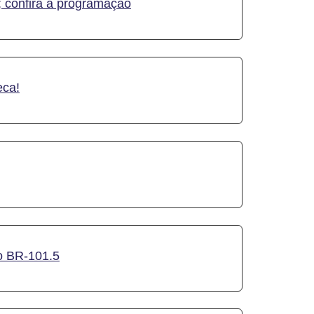
 confira a programação
eca!
do BR-101.5