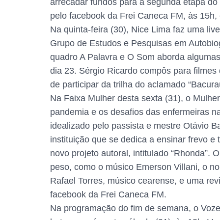
arrecadar fundos para a segunda etapa do 
pelo facebook da Frei Caneca FM, às 15h, 
Na quinta-feira (30), Nice Lima faz uma li
Grupo de Estudos e Pesquisas em Autobiog
quadro A Palavra e O Som aborda algumas ob
dia 23. Sérgio Ricardo compôs para filmes
de participar da trilha do aclamado “Bacura
Na Faixa Mulher desta sexta (31), o Mulhe
pandemia e os desafios das enfermeiras na l
idealizado pelo passista e mestre Otávio Ba
instituição que se dedica a ensinar frevo e
novo projeto autoral, intitulado “Rhonda”. 
peso, como o músico Emerson Villani, o no
Rafael Torres, músico cearense, e uma revi
facebook da Frei Caneca FM.
Na programação do fim de semana, o Vozes 