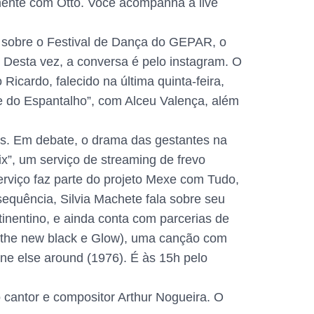
mente com Otto. Você acompanha a live
s, sobre o Festival de Dança do GEPAR, o
Desta vez, a conversa é pelo instagram. O
icardo, falecido na última quinta-feira,
e do Espantalho”, com Alceu Valença, além
os. Em debate, o drama das gestantes na
ix”, um serviço de streaming de frevo
serviço faz parte do projeto Mexe com Tudo,
 sequência, Silvia Machete fala sobre seu
tinentino, e ainda conta com parcerias de
s the new black e Glow), uma canção com
one else around (1976). É às 15h pelo
cantor e compositor Arthur Nogueira. O