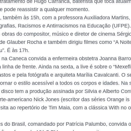
tratamento de Hugo Carranca, baterista que toca atual
e pode reassistir a qualquer momento.
ve, também às 15h, com a professora Auxiliadora Martin
rafias, Racismos e Antirracismos na Educação (UFPE). 
ras do compositor, músico e diretor de cinema Sérgio R
 de Glauber Rocha e também dirigiu filmes como “A Noit
u”. É às 17h.
r na Caneca convida a enfermeira obstetra Joanna Barr
inha de frente. Ainda na sexta, a live é sobre o “Mexefl
stos e pela fotógrafa e arquiteta Marília Cavalcanti. O 
 tornar o estilo acessível a todos os corpos e idades. Na
O disco tem a produção assinada por Silvia e Alberto Con
rte-americano Nick Jones (escritor das séries Orange i
sita ao repertório de Tim Maia, com a clássica With no 
do Brasil, comandado por Patrícia Palumbo, convida o 