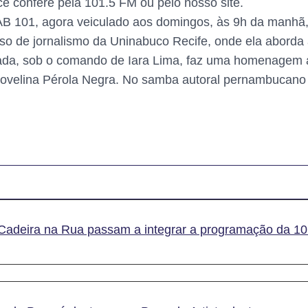
ê confere pela 101.5 FM ou pelo nosso site.
B 101, agora veiculado aos domingos, às 9h da manhã, 
rso de jornalismo da Uninabuco Recife, onde ela aborda
cada, sob o comando de Iara Lima, faz uma homenagem 
 Jovelina Pérola Negra. No samba autoral pernambucano
Cadeira na Rua passam a integrar a programação da 1