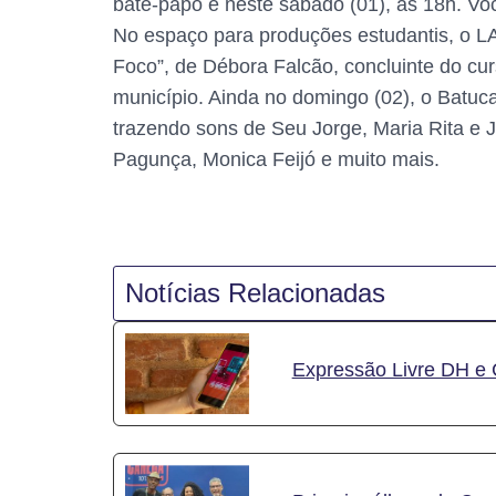
bate-papo é neste sábado (01), às 18h. Voc
No espaço para produções estudantis, o LA
Foco”, de Débora Falcão, concluinte do cu
município. Ainda no domingo (02), o Batu
trazendo sons de Seu Jorge, Maria Rita e
Pagunça, Monica Feijó e muito mais.
Notícias Relacionadas
Expressão Livre DH e 