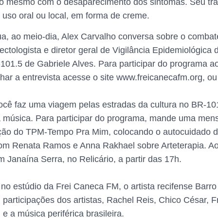
o mesmo com o desaparecimento dos sintomas. Seu tra
 uso oral ou local, em forma de creme.
ua, ao meio-dia, Alex Carvalho conversa sobre o combat
ectologista e diretor geral de Vigilância Epidemiológic
101.5 de Gabriele Alves. Para participar do programa
r a entrevista acesse o site www.freicanecafm.org, ou
cê faz uma viagem pelas estradas da cultura no BR-101.5
ita música. Para participar do programa, mande uma m
ição do TPM-Tempo Pra Mim, colocando o autocuidado d
com Renata Ramos e Anna Rakhael sobre Arteterapia. Ao e
 Janaína Serra, no Relicário, a partir das 17h.
no estúdio da Frei Caneca FM, o artista recifense Barro
 participações dos artistas, Rachel Reis, Chico César, 
 a música periférica brasileira.