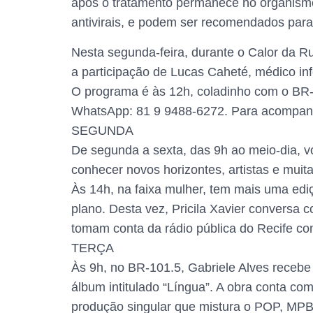
após o tratamento permanece no organism
antivirais, e podem ser recomendados para
Nesta segunda-feira, durante o Calor da R
a participação de Lucas Caheté, médico inf
O programa é às 12h, coladinho com o BR-
WhatsApp: 81 9 9488-6272. Para acompanha
SEGUNDA
De segunda a sexta, das 9h ao meio-dia, vo
conhecer novos horizontes, artistas e mu
Às 14h, na faixa mulher, tem mais uma ed
plano. Desta vez, Pricila Xavier conversa 
tomam conta da rádio pública do Recife com
TERÇA
Às 9h, no BR-101.5, Gabriele Alves recebe 
álbum intitulado “Língua”. A obra conta com
produção singular que mistura o POP, MPB e