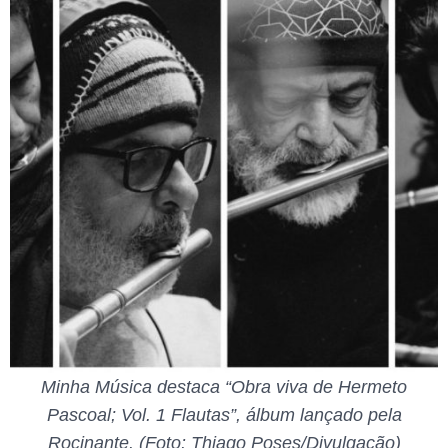
Minha Música destaca “Obra viva de Hermeto
Pascoal; Vol. 1 Flautas”, álbum lançado pela
Rocinante. (Foto: Thiago Poses/Divulgação)